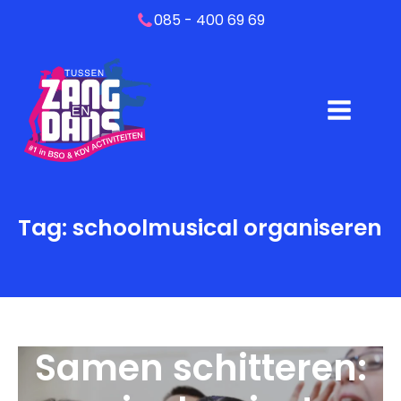
085 - 400 69 69
Tag:
schoolmusical organiseren
Samen schitteren: