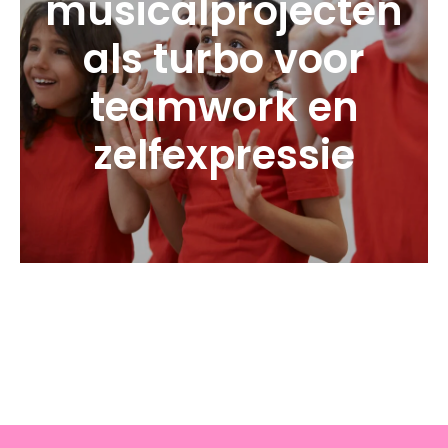
musicalprojecten
als turbo voor
teamwork en
zelfexpressie