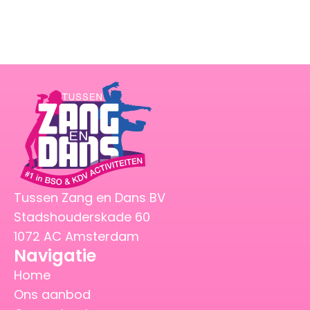
Tussen Zang en Dans BV
Stadshouderskade 60
1072 AC Amsterdam
Navigatie
Home
Ons aanbod