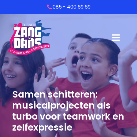
085 - 400 69 69
Samen schitteren:
musicalprojecten als
turbo voor teamwork en
zelfexpressie