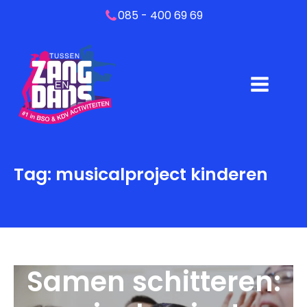
085 - 400 69 69
Tag:
musicalproject kinderen
Samen schitteren: