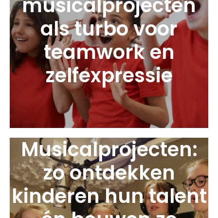
musicalprojecten
als turbo voor
teamwork en
zelfexpressie
Musicalprojecten:
zo ontdekken
kinderen hun talent