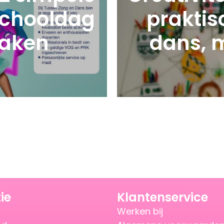
schooldag
praktis
maken
dans, 
ie
Klantenservice
Werken bij