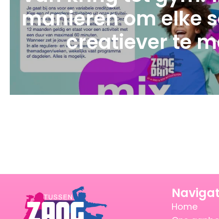
manieren om elke 
creatiever te 
Navigat
Home