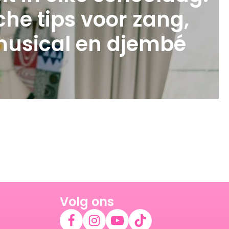
che tips voor zang,
musical en djembé
Volg ons