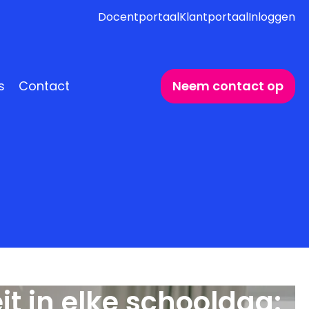
Docentportaal
Klantportaal
Inloggen
s
Contact
Neem contact op
eit in elke schooldag: