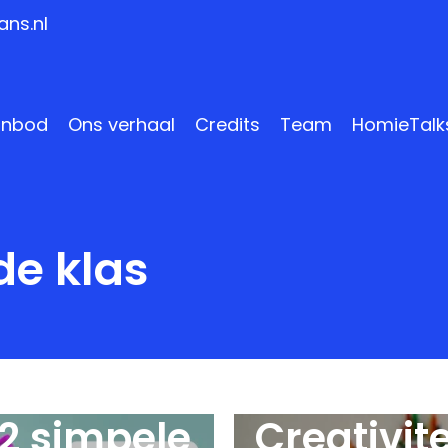
ns.nl
anbod
Ons verhaal
Credits
Team
HomieTalk
 de klas
12 simpele
Creativit