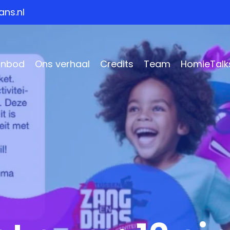
ns.nl
anbod
Ons verhaal
Credits
Team
HomieTalk