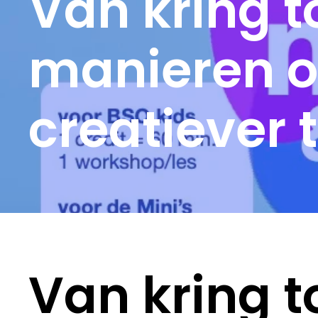
Van kring t
manieren o
creatiever
Van kring t