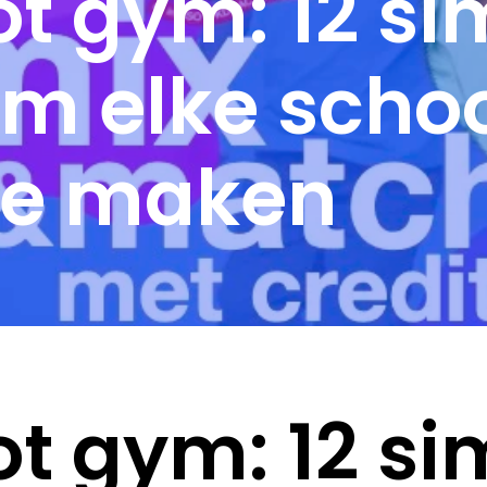
ot gym: 12 s
m elke scho
 te maken
ot gym: 12 s