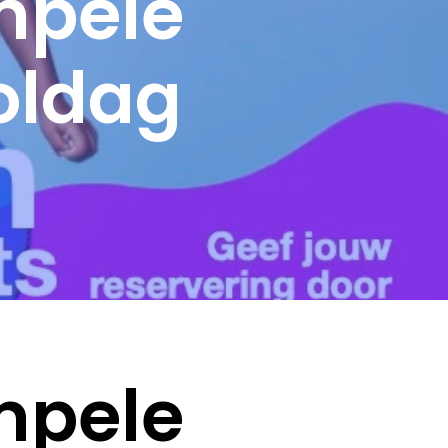
impele
oldag
impele