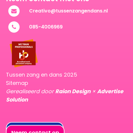
Creativo@tussenzangendans.nl
085-4006969
Tussen zang en dans 2025
Sitemap
Gerealiseerd door
Raion Design
×
Advertise
Solution
neem contact op
Neem contact op
neem contact op