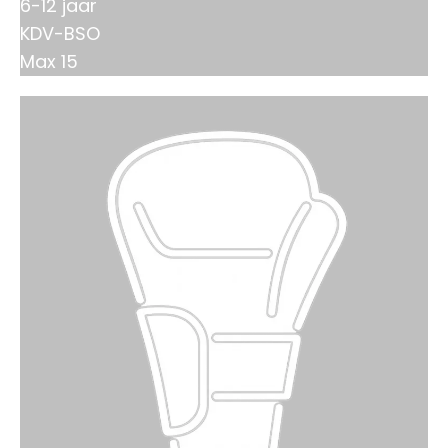
6-12 jaar
KDV-BSO
Max 15