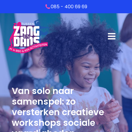
085 - 400 69 69
Van solo naar
samenspel: zo
versterken creatieve
workshops sociale