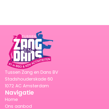
Tussen Zang en Dans BV
Stadshouderskade 60
1072 AC Amsterdam
Navigatie
Home
Ons aanbod