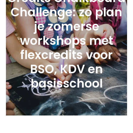
Challenge: zo plan
je zomerse
workshops met
flexcredits voor
BSO, KDV en
basisschool