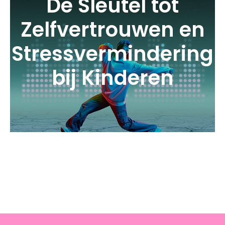
De Sleutel tot
Zelfvertrouwen en
Stressvermindering
bij Kinderen