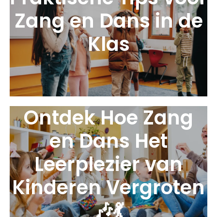
Zang en Dans in de
Klas
Ontdek Hoe Zang
en Dans Het
Leerplezier van
Kinderen Vergroten
🎶💃