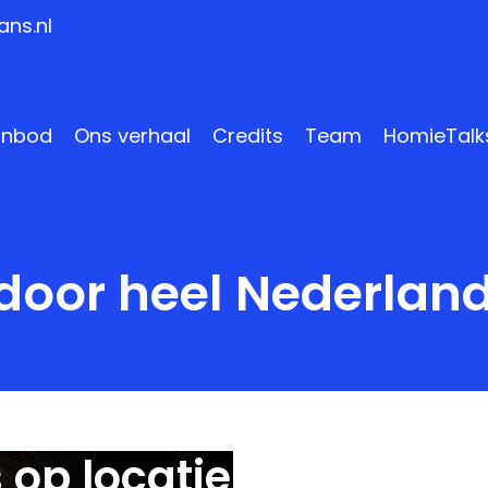
ns.nl
anbod
Ons verhaal
Credits
Team
HomieTalk
door heel Nederlan
op locatie