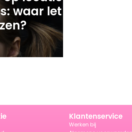
s: waar let
ezen?
ie
Klantenservice
Werken bij