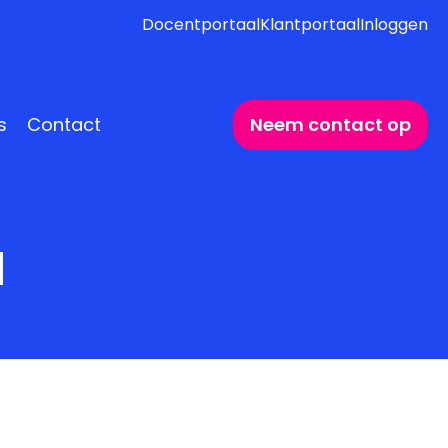
Docentportaal
Klantportaal
Inloggen
s
Contact
Neem contact op
d