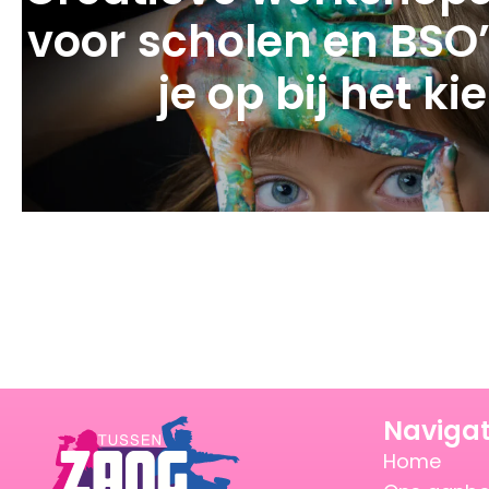
voor scholen en BSO’
je op bij het ki
Navigat
Home