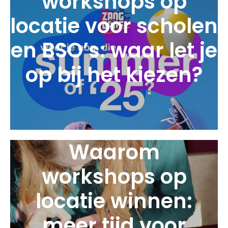
workshops op
locatie voor scholen
en BSO’s: waar let je
op bij het kiezen?
Waarom
workshops op
locatie winnen:
meer tijd voor