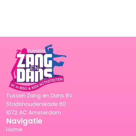
Tussen Zang en Dans BV
Stadshouderskade 60
1072 AC Amsterdam
Navigatie
Home