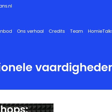
ns.nl
anbod
Ons verhaal
Credits
Team
HomieTalk
ionele vaardighede
shops: