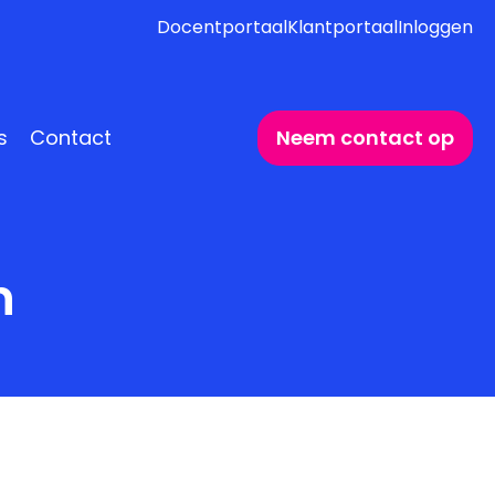
Docentportaal
Klantportaal
Inloggen
s
Contact
Neem contact op
n