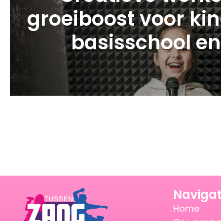
groeiboost voor ki
basisschool e
Navigat
Home