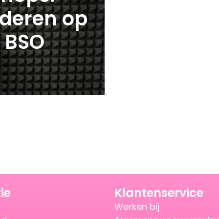
nderen op
n BSO
ie
Klantenservice
Werken bij