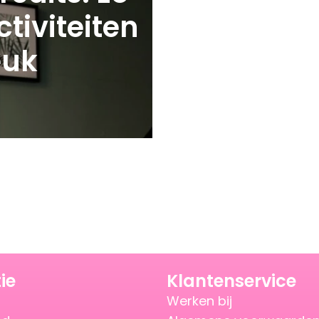
tiviteiten
euk
ie
Klantenservice
Werken bij