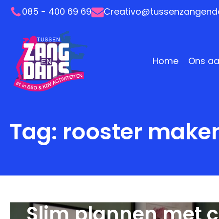
085 - 400 69 69
Creativo@tussenzangenda
Home
Ons a
Tag:
rooster maken
Slim plannen met cr