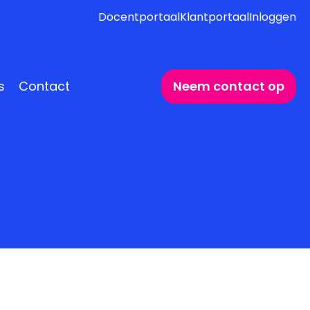
Docentportaal
Klantportaal
Inloggen
s
Contact
Neem contact op