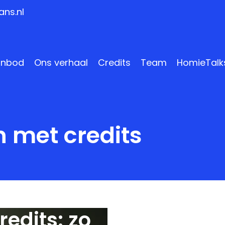
ns.nl
anbod
Ons verhaal
Credits
Team
HomieTalk
 met credits
edits: zo