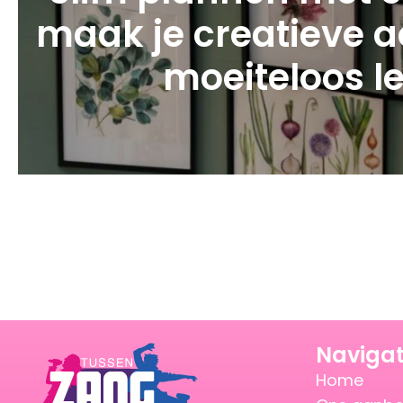
maak je creatieve ac
moeiteloos l
Navigat
Home