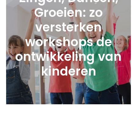
Groeien: zo
versterken
workshops de
ontwikkeling van
kinderen