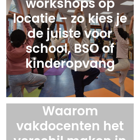
workshops op
locatie – zo kies je
de juiste voor
school, BSO of
kinderopvang
Waarom
vakdocenten het