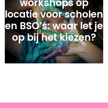
workshops op
locatie voor scholen
en BSO’s: waar let je
op bij het kiezen?