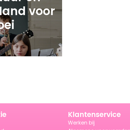
Hand voor
oei
ie
Klantenservice
Werken bij