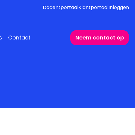
Docentportaal
Klantportaal
Inloggen
s
Contact
Neem contact op