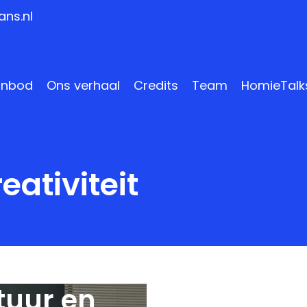
ns.nl
anbod
Ons verhaal
Credits
Team
HomieTalk
eativiteit
tuur en