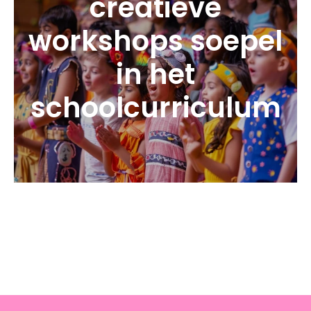
creatieve
workshops soepel
in het
schoolcurriculum