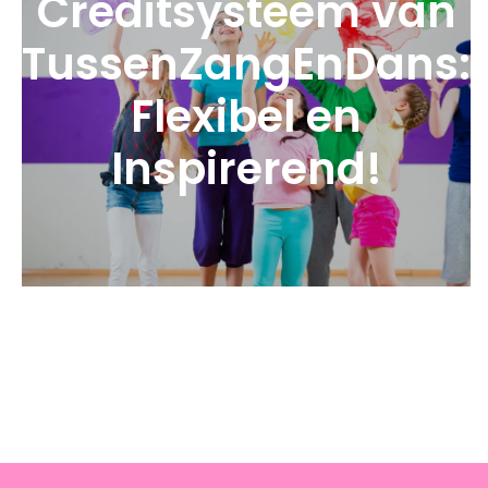
Creditsysteem van
TussenZangEnDans:
Flexibel en
Inspirerend!