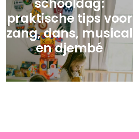
schooldag:
praktische tips voor
zang, dans, musical
en djembé