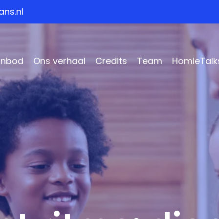
ns.nl
anbod
Ons verhaal
Credits
Team
HomieTalk