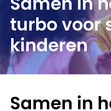
Samen in he
turbo voor 
kinderen
Samen in he