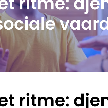
t ritme: dje
sociale vaar
t ritme: dje