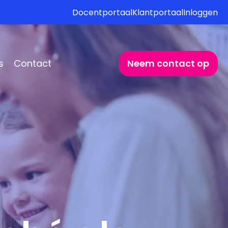
Docentportaal
Klantportaal
Inloggen
s
Contact
Neem contact op