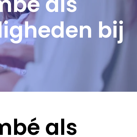
mbé als
digheden bij
mbé als