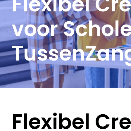
Flexibel C
voor Schole
TussenZan
Flexibel C