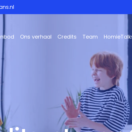
ns.nl
anbod
Ons verhaal
Credits
Team
HomieTalk