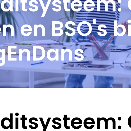
reditsysteem
n en BSO's bi
gEnDans
reditsysteem