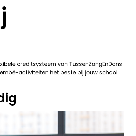
j
flexibele creditsysteem van TussenZangEnDans
jembé-activiteiten het beste bij jouw school
r hier
dig