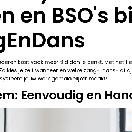
n en BSO's bi
gEnDans
deren kost vaak meer tijd dan je denkt. Met het 
 Zo kies je zelf wanneer en welke zang-, dans- of d
t systeem jouw werk gemakkelijker maakt!
Lees mee
eem: Eenvoudig en Han