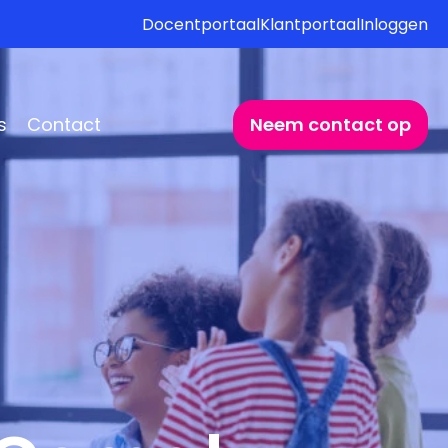
Docentportaal
Klantportaal
Inloggen
s
Contact
Neem contact op