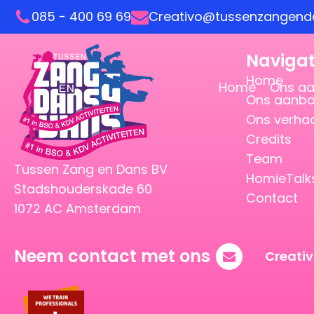
085 - 400 69 69
Creativo@tussenzangenda
Navigat
Home
Home
Ons a
Ons aanb
Ons verha
Credits
Team
Tussen Zang en Dans BV
HomieTalk
Stadshouderskade 60
Contact
1072 AC Amsterdam
Neem contact met ons
Creati