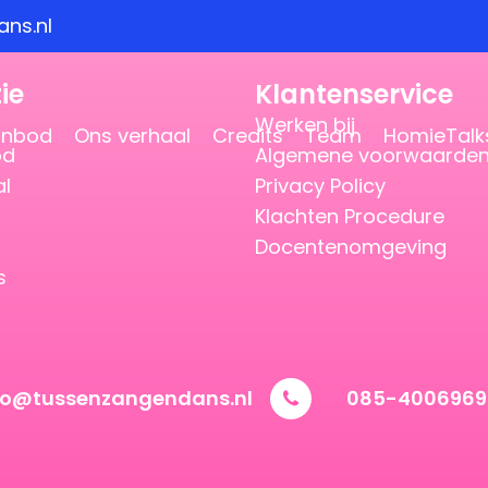
ns.nl
ie
Klantenservice
Werken bij
anbod
Ons verhaal
Credits
Team
HomieTalk
od
Algemene voorwaarde
al
Privacy Policy
Klachten Procedure
Docentenomgeving
s
vo@tussenzangendans.nl
085-4006969