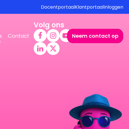
Docentportaal
Klantportaal
Inloggen
Volg ons
s
Contact
Neem contact op
n