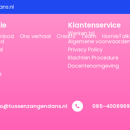
ns.nl
ie
Klantenservice
Werken bij
anbod
Ons verhaal
Credits
Team
HomieTalk
od
Algemene voorwaarde
al
Privacy Policy
Klachten Procedure
Docentenomgeving
s
vo@tussenzangendans.nl
085-4006969