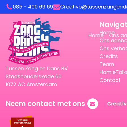
085 - 400 69 69
Creativo@tussenzangenda
Navigat
Home
Home
Ons a
Ons aanb
Ons verha
Credits
Team
Tussen Zang en Dans BV
HomieTalk
Stadshouderskade 60
Contact
1072 AC Amsterdam
Neem contact met ons
Creati