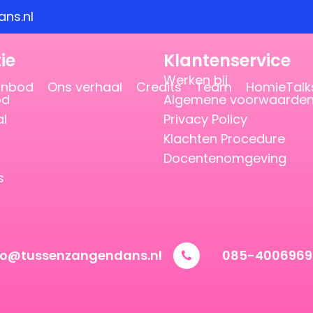
ns.nl
ie
Klantenservice
Werken bij
anbod
Ons verhaal
Credits
Team
HomieTalk
od
Algemene voorwaarde
al
Privacy Policy
Klachten Procedure
Docentenomgeving
s
vo@tussenzangendans.nl
085-4006969