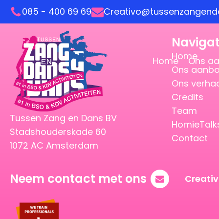
085 - 400 69 69
Creativo@tussenzangenda
Navigat
Home
Home
Ons a
Ons aanb
Ons verha
Credits
Team
Tussen Zang en Dans BV
HomieTalk
Stadshouderskade 60
Contact
1072 AC Amsterdam
Neem contact met ons
Creati