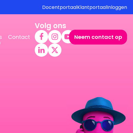
Docentportaal
Klantportaal
Inloggen
Volg ons
s
Contact
Neem contact op
n