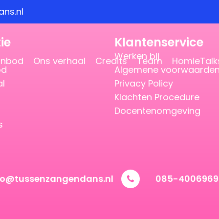
ns.nl
ie
Klantenservice
Werken bij
anbod
Ons verhaal
Credits
Team
HomieTalk
od
Algemene voorwaarde
al
Privacy Policy
Klachten Procedure
Docentenomgeving
s
vo@tussenzangendans.nl
085-4006969