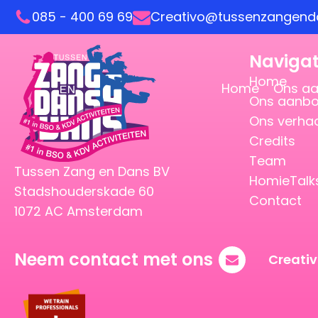
085 - 400 69 69
Creativo@tussenzangenda
Navigat
Home
Home
Ons a
Ons aanb
Ons verha
Credits
Team
Tussen Zang en Dans BV
HomieTalk
Stadshouderskade 60
Contact
1072 AC Amsterdam
Neem contact met ons
Creati