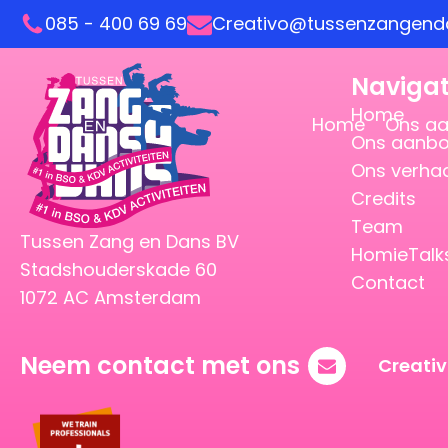
085 - 400 69 69
Creativo@tussenzangenda
Navigat
Home
Home
Ons a
Ons aanb
Ons verha
Credits
Team
Tussen Zang en Dans BV
HomieTalk
Stadshouderskade 60
Contact
1072 AC Amsterdam
Neem contact met ons
Creati