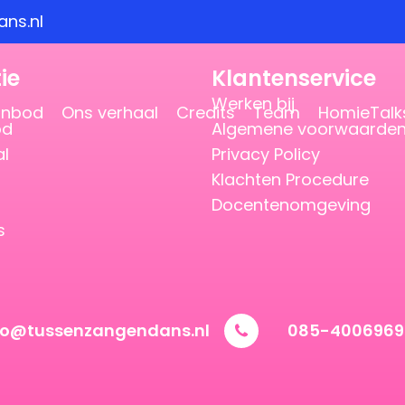
ns.nl
ie
Klantenservice
Werken bij
anbod
Ons verhaal
Credits
Team
HomieTalk
od
Algemene voorwaarde
al
Privacy Policy
Klachten Procedure
Docentenomgeving
s
vo@tussenzangendans.nl
085-4006969