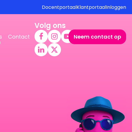
Docentportaal
Klantportaal
Inloggen
Volg ons
s
Contact
Neem contact op
n