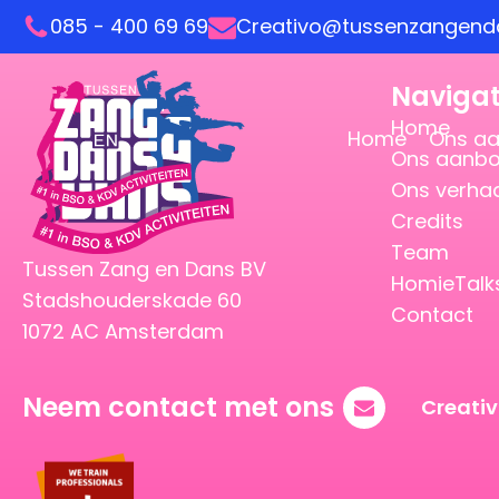
085 - 400 69 69
Creativo@tussenzangenda
Navigat
Home
Home
Ons a
Ons aanb
Ons verha
Credits
Team
Tussen Zang en Dans BV
HomieTalk
Stadshouderskade 60
Contact
1072 AC Amsterdam
Neem contact met ons
Creati