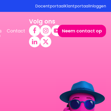
Docentportaal
Klantportaal
Inloggen
Volg ons
s
Contact
Neem contact op
n