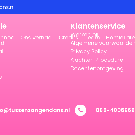
ns.nl
ie
Klantenservice
Werken bij
anbod
Ons verhaal
Credits
Team
HomieTalk
od
Algemene voorwaarde
al
Privacy Policy
Klachten Procedure
Docentenomgeving
s
vo@tussenzangendans.nl
085-4006969