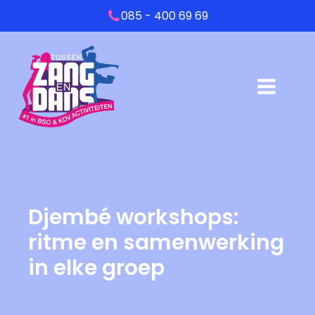
085 - 400 69 69
Djembé workshops:
ritme en samenwerking
in elke groep