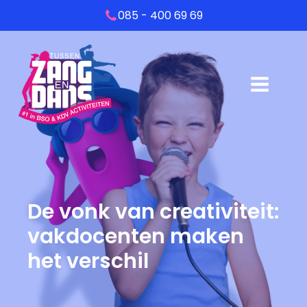
085 - 400 69 69
De vonk van creativiteit:
vakdocenten maken
het verschil