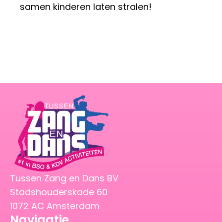
samen kinderen laten stralen!
Home
Tussen Zang en Dans BV
Stadshouderskade 60
1072 AC Amsterdam
Navigatie