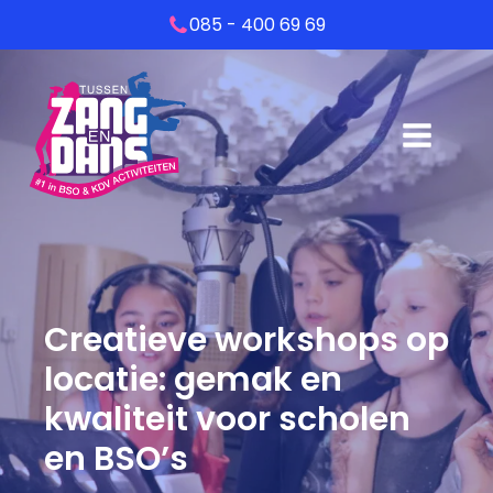
085 - 400 69 69
Creatieve workshops op
locatie: gemak en
kwaliteit voor scholen
en BSO’s