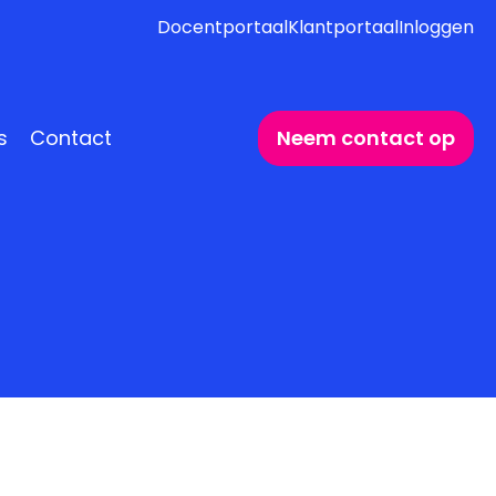
Docentportaal
Klantportaal
Inloggen
s
Contact
Neem contact op