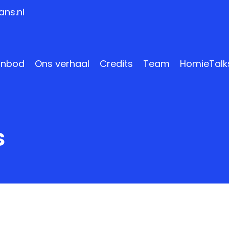
ns.nl
anbod
Ons verhaal
Credits
Team
HomieTalk
s