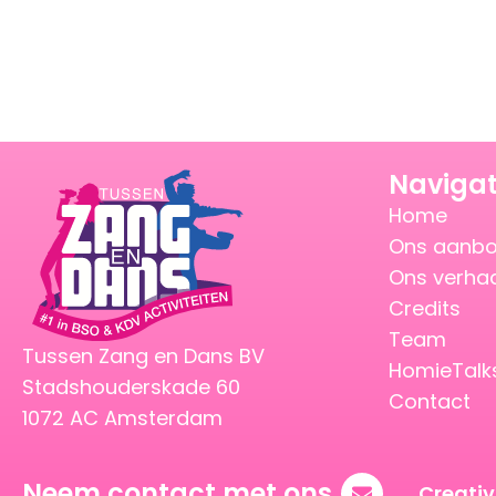
Navigat
Home
Ons aanb
Ons verha
Credits
Team
Tussen Zang en Dans BV
HomieTalk
Stadshouderskade 60
Contact
1072 AC Amsterdam
Neem contact met ons
Creati