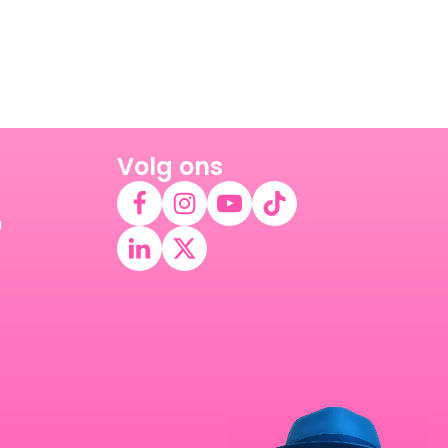
Volg ons
n