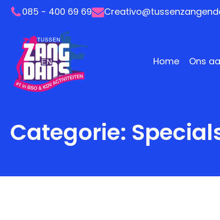
085 - 400 69 69
Creativo@tussenzangenda
Home
Ons a
Categorie:
Special