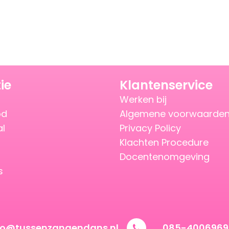
ie
Klantenservice
Werken bij
od
Algemene voorwaarde
al
Privacy Policy
Klachten Procedure
Docentenomgeving
s
vo@tussenzangendans.nl
085-4006969