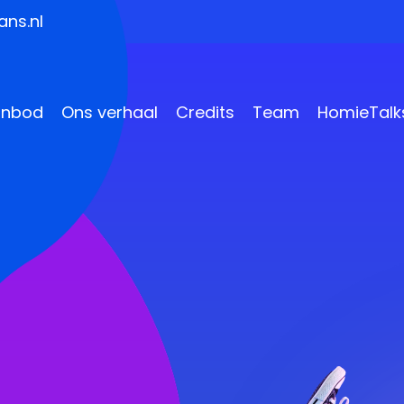
ns.nl
anbod
Ons verhaal
Credits
Team
HomieTalk