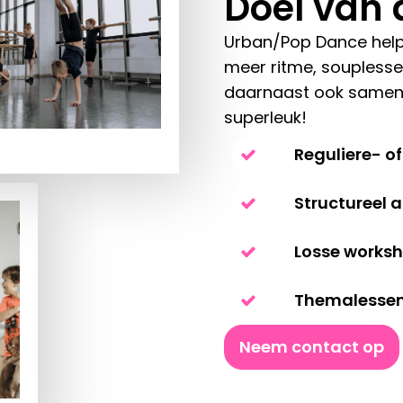
Doel van 
Urban/Pop Dance helpt 
meer ritme, souplesse 
daarnaast ook samenwer
superleuk!
Reguliere- o
Structureel
Losse works
Themalesse
Neem contact op