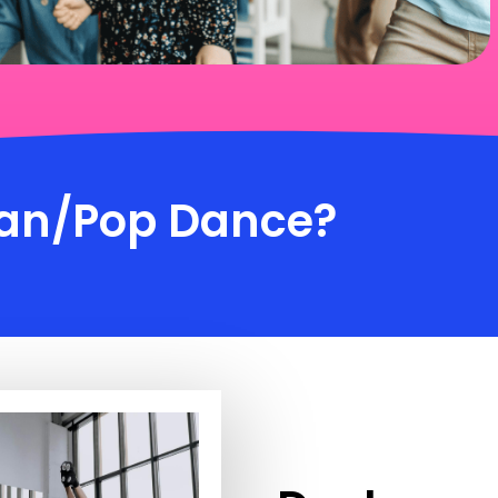
an/Pop Dance
?