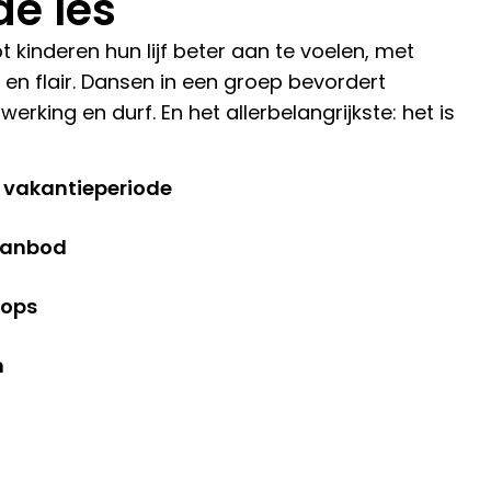
de les
kinderen hun lijf beter aan te voelen, met
en flair. Dansen in een groep bevordert
king en durf. En het allerbelangrijkste: het is
f vakantieperiode
 aanbod
hops
n