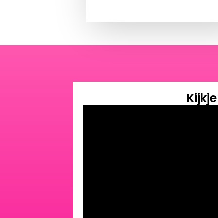
Kijkj